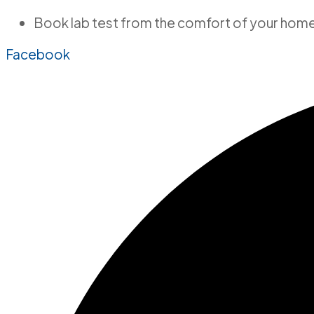
Book lab test from the comfort of your hom
el
Facebook
el
etleri
el